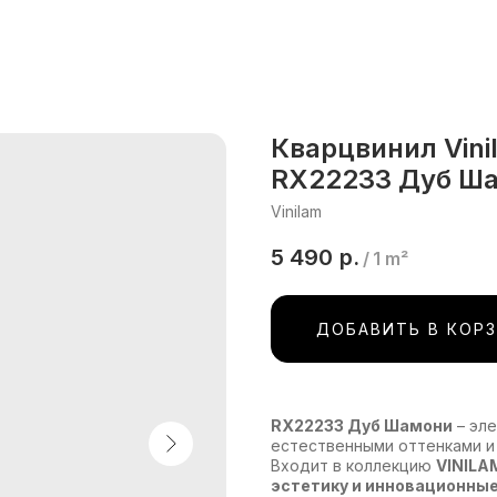
Кварцвинил Vini
RX22233 Дуб Ш
Vinilam
5 490
р.
/
1 m²
ДОБАВИТЬ В КОР
RX22233 Дуб Шамони
– эл
естественными оттенками и
Входит в коллекцию
VINILA
эстетику и инновационные