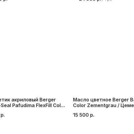
, 1 л.
CeramicStar, полумат
л.
етик акриловый Berger
Масло цветное Berger B
Seal Pafudima FlexFill Color
Color Zementgrau / Цем
(средний-серый)
серый, 1 л.
р.
15 500
р.