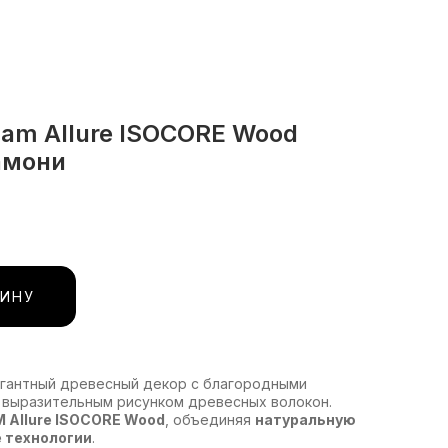
lam Allure ISOCORE Wood
амони
ЗИНУ
егантный древесный декор с благородными
 выразительным рисунком древесных волокон.
M Allure ISOCORE Wood
, объединяя
натуральную
 технологии
.