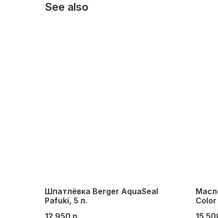
See also
Шпатлёвка Berger AquaSeal
Масло
Pafuki, 5 л.
Color
Kashm
12 950
р.
15 50