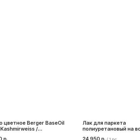
 цветное Berger BaseOil
Лак для паркета
 Kashmirweiss /
полиуретановый на в
irweith / Кашемирово-
основе 2K Berger Aqu
0
р.
24 950
р.
/
1 pc