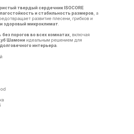
ристый твердый сердечник ISOCORE
влагостойкость и стабильность размеров
, а
едотвращает развитие плесени, грибков и
 и здоровый микроклимат
.
ь
без порогов во всех комнатах
, включая
уб Шамони
идеальным решением для
 долговечного интерьера
.
ай
ood
ка
6