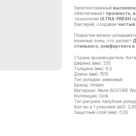
Запатентованный
высокопо
обеспечивает
прочность, 
технология
ULTRA-FRESH
пр
бактерий, создавая
чистый
Покрытие можно укладыват
влажные зоны, что делает
Д
стильного, комфортного и
Страна производитель: Кит
Ширина (мм): 220
Толщина (мм): 6,5
Длина (мм): 1510
Тип укладки: замковый
Бренд: Vinilam
Материал: Allure ISOCORE W
Коллекция: Click
Тип рисунка: палубная уклад
Кол-во в 1 упаковке (м2): 2,6
Защитный слой (мм): 0,55