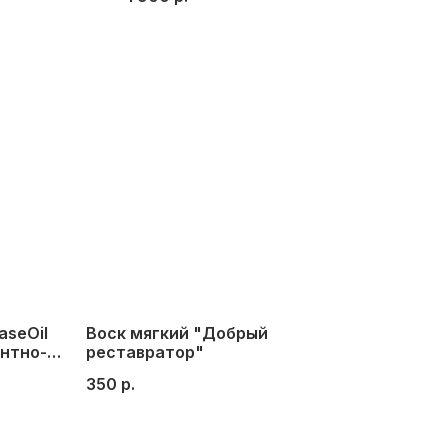
овый, 5,5
aseOil
Воск мягкий "Добрый
ентно-
реставратор"
350
р.