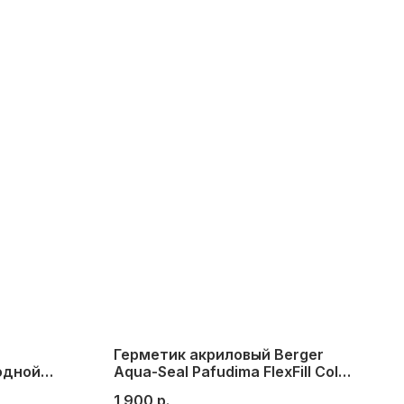
Герметик акриловый Berger
одной
Aqua-Seal Pafudima FlexFill Color
aSeal
темный №8 (бук, вишня, ольха)
1 900
р.