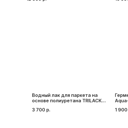
белый
Водный лак для паркета на
Герм
основе полиуретана TRILACK
Aqua-
TOP PU, 1 л.
№14 
3 700
р.
1 900