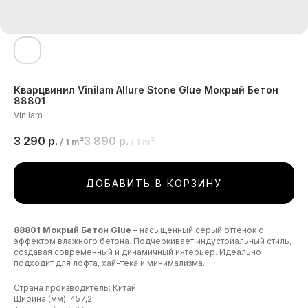
Кварцвинил Vinilam Allure Stone Glue Мокрый Бетон
88801
Vinilam
3 290
р.
3 890
р.
/
1 m²
/
1 m²
ДОБАВИТЬ В КОРЗИНУ
88801 Мокрый Бетон Glue
– насыщенный серый оттенок с
эффектом влажного бетона. Подчеркивает индустриальный стиль,
создавая современный и динамичный интерьер. Идеально
подходит для лофта, хай-тека и минимализма.
Страна производитель: Китай
Ширина (мм): 457,2