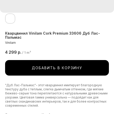
Кварцвинил Vinilam Cork Premium 33606 Дуб Лас-
Пальмас
Vinilam
4 299
р.
/
1 m²
ДОБАВИТЬ В КОРЗИНУ
"Дуб Лас-Пальмас"- этот кварцвинил имитирует благородную
текстуру дуба с теплым, слегка дымчатым оттенком, где мягкие
бежево-серые тона переплетаются с натуральными древесными
узорами. Цветовая гамма универсальна — подойдет как для
светлых скандинавских интерьеров, так и для более контрастных
современных стилей.