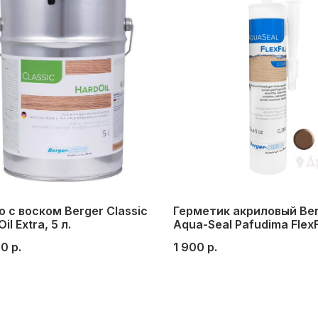
 с воском Berger Classic
Герметик акриловый Be
il Extra, 5 л.
Aqua-Seal Pafudima FlexFi
№10 (красное дерево, а
00
р.
1 900
р.
тик)