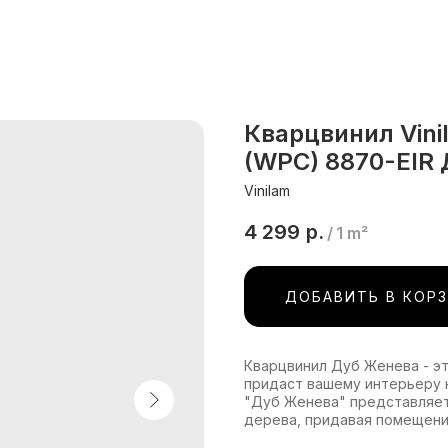
Кварцвинил Vi
(WPC) 8870-EIR
Vinilam
4 299
р.
/
1 m²
ДОБАВИТЬ В КОР
Кварцвинил Дуб Женева - э
придаст вашему интерьеру 
"Дуб Женева" представляет
дерева, придавая помещени