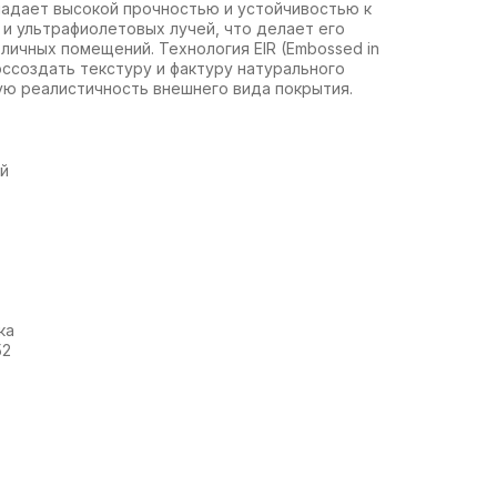
ладает высокой прочностью и устойчивостью к
 и ультрафиолетовых лучей, что делает его
ичных помещений. Технология EIR (Embossed in
воссоздать текстуру и фактуру натурального
ую реалистичность внешнего вида покрытия.
ай
ка
52