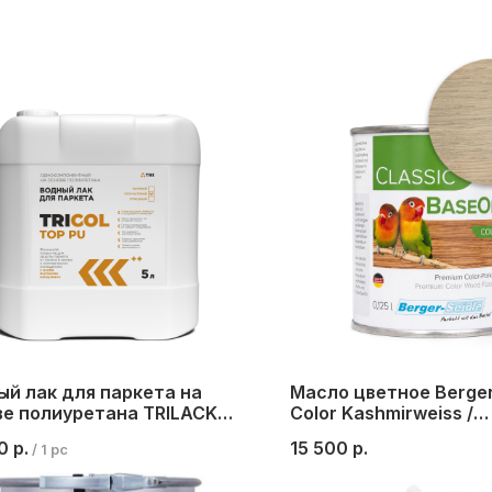
й лак для паркета на
Масло цветное Berger
ве полиуретана TRILACK
Color Kashmirweiss /
U, полуматовый, 5 л.
Kashmirweith / Кашем
0
р.
15 500
р.
/
1 pc
белый, 1 л.