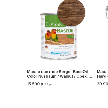
Масло цветное Berger BaseOil
Масло
Color Nusbaum / Walnut / Орех, 1
Hard O
л.
15 500
р.
30 9
/
1 pc