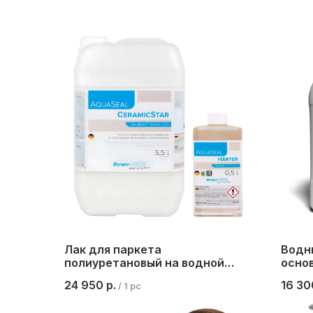
Лак для паркета
Водны
полиуретановый на водной
осно
основе 2K Berger AquaSeal
TOP P
24 950
р.
16 30
/
1 pc
CeramicStar, полуматовый, 5,5
л.