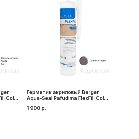
rger
Герметик акриловый Berger
ll Color
Aqua-Seal Pafudima FlexFill Color
зобэ,
№14 (средний-серый)
1 900
р.