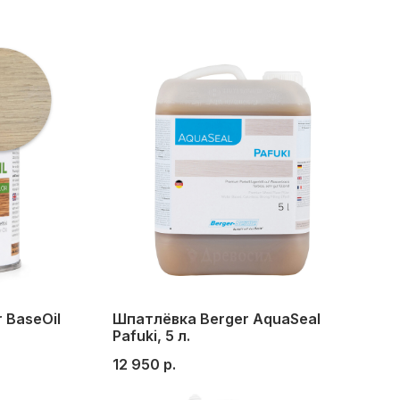
 BaseOil
Шпатлёвка Berger AquaSeal
Pafuki, 5 л.
ирово-
12 950
р.