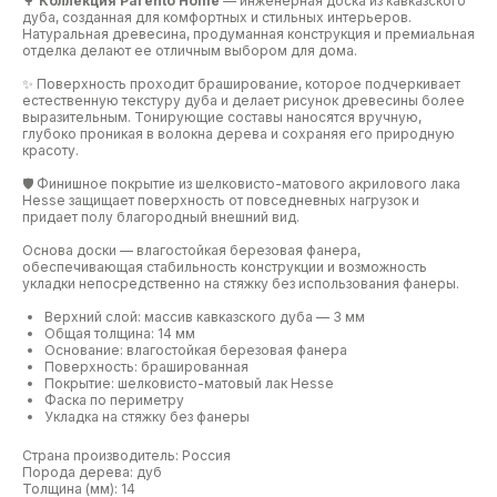
🌳
Коллекция Parento Home
— инженерная доска из кавказского
дуба, созданная для комфортных и стильных интерьеров.
Натуральная древесина, продуманная конструкция и премиальная
отделка делают ее отличным выбором для дома.
✨ Поверхность проходит браширование, которое подчеркивает
естественную текстуру дуба и делает рисунок древесины более
выразительным. Тонирующие составы наносятся вручную,
глубоко проникая в волокна дерева и сохраняя его природную
красоту.
🛡️ Финишное покрытие из шелковисто-матового акрилового лака
Hesse защищает поверхность от повседневных нагрузок и
придает полу благородный внешний вид.
Основа доски — влагостойкая березовая фанера,
обеспечивающая стабильность конструкции и возможность
укладки непосредственно на стяжку без использования фанеры.
Верхний слой: массив кавказского дуба — 3 мм
Общая толщина: 14 мм
Основание: влагостойкая березовая фанера
Поверхность: брашированная
Покрытие: шелковисто-матовый лак Hesse
Фаска по периметру
Укладка на стяжку без фанеры
Страна производитель: Россия
Порода дерева: дуб
Толщина (мм): 14