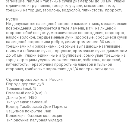
загнившие, гнилые и табачные сучки диаметром до 30 мм., глазки
единичные и групповые, трещины усушки, множественные,
трещины на торцах, заболонь, водослой, пятнистость, прорость.
Рустик
Не допускается на лицевой стороне ламели: гниль, механические
повреждения. Допускается в теле ламели, в т.ч. на лицевой
стороне: сбой по цвету, механические повреждения, недострог,
наклон волокон, сердцевинные лучи, здоровые, сросшиеся сучки
на лицевой стороне или ребре, диаметром менее 80 мм, с
трещинами или раковинами, сквозные выпадающие загнившие,
гнилые и табачные сучки, торцовые, кромочные сучки диаметром
до 50 мм., глазки единичные и групповые, сомкнутые трещины на
торцах, трещины усушки множественные, заболонь, водослой,
пятнистость, червоточина прорость на лицевой и тыльной
сторонах, грибковые поражения до 1/4 поверхности доски.
Страна производитель: Россия
Порода дерева: дуб
Толщина (мм): 15
Полезный слой (мм): 3
Длина (мм): 1450
Тип укладки: замковый
Бренд: Тамбовский Дом Паркета
Защитное покрытие: Лак
Коллекция: базовая коллекция
Тип рисунка: палубная укладка