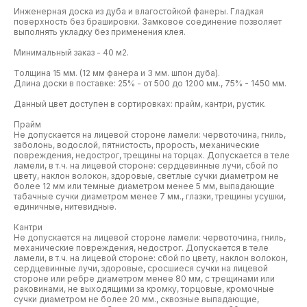
Инженерная доска из дуба и влагостойкой фанеры. Гладкая
поверхность без брашировки. Замковое соединение позволяет
выполнять укладку без применения клея.
Минимальный заказ - 40 м2.
Толщина 15 мм. (12 мм фанера и 3 мм. шпон дуба).
Длина доски в поставке: 25% - от 500 до 1200 мм., 75% - 1450 мм.
Данный цвет доступен в сортировках: прайм, кантри, рустик.
Прайм
Не допускается на лицевой стороне ламели: червоточина, гниль,
заболонь, водослой, пятнистость, прорость, механические
повреждения, недострог, трещины на торцах. Допускается в теле
ламели, в т.ч. на лицевой стороне: сердцевинные лучи, сбой по
цвету, наклон волокон, здоровые, светлые сучки диаметром не
более 12 мм или темные диаметром менее 5 мм, выпадающие
табачные сучки диаметром менее 7 мм., глазки, трещины усушки,
единичные, нитевидные.
Кантри
Не допускается на лицевой стороне ламели: червоточина, гниль,
механические повреждения, недострог. Допускается в теле
ламели, в т.ч. на лицевой стороне: сбой по цвету, наклон волокон,
сердцевинные лучи, здоровые, сросшиеся сучки на лицевой
стороне или ребре диаметром менее 80 мм, с трещинами или
раковинами, не выходящими за кромку, торцовые, кромочные
сучки диаметром не более 20 мм., сквозные выпадающие,