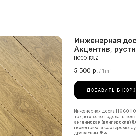
Инженерная дос
Акцентив, русти
HOCOHOLZ
5 500
р.
/
1 m²
ДОБАВИТЬ В КОР
Инженерная доска
HOCOHOL
тех, кто хочет сделать пол
английская (венгерская) ё
геометрию, а сортировка р
древесины 🌳🔥