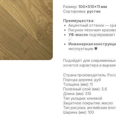
Размер:
100×510×11 мм
Сортировка:
рустик
Преимущества:
Акцентный оттенок — сра
Рисунок «ёлочки» красиво
УФ-масло
подчёркивает 
✅
Инженерная конструкц
эксплуатации 🛡️
Подойдёт для современных 
хочется характера и вырази
Страна производитель: Рос
Порода дерева: дуб
Толщина (мм): 11
Полезный слой (мм): 3,6
Длина (мм): 510
Тип укладки: клеевой
Защитное покрытие: масло
Тип рисунка: английская ёло
Ширина (мм): 100