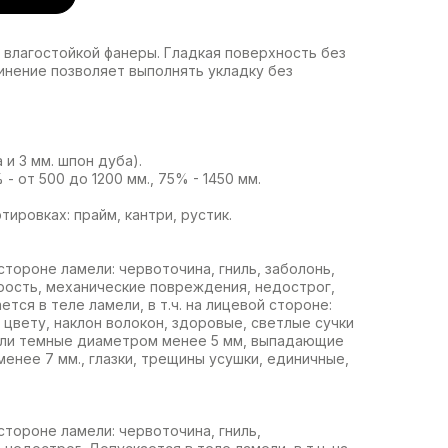
 влагостойкой фанеры. Гладкая поверхность без
инение позволяет выполнять укладку без
 и 3 мм. шпон дуба).
- от 500 до 1200 мм., 75% - 1450 мм.
ировках: прайм, кантри, рустик.
стороне ламели: червоточина, гниль, заболонь,
рость, механические повреждения, недострог,
тся в теле ламели, в т.ч. на лицевой стороне:
 цвету, наклон волокон, здоровые, светлые сучки
или темные диаметром менее 5 мм, выпадающие
енее 7 мм., глазки, трещины усушки, единичные,
стороне ламели: червоточина, гниль,