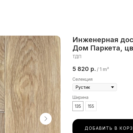
Инженерная дос
Дом Паркета, ц
ТДП
5 820
р.
/
1 m²
Селекция
Ширина
135
155
ДОБАВИТЬ В КОР