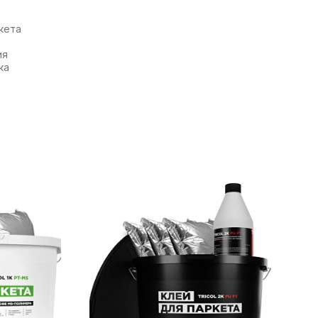
кета
ия
ка