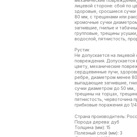
механические повреждения, 
лицевой стороне: сбой по ц
здоровые, сросшиеся сучки
80 мм, с трещинами или рак
кромочные сучки диаметром
загнившие, гнилые и табачны
групповые, трещины усушки,
водослой, пятнистость, про
Рустик
Не допускается на лицевой 
повреждения. Допускается в 
цвету, механические повреж
сердцевинные лучи, здоровы
ребре, диаметром менее 80
выпадающие загнившие, гни
сучки диаметром до 50 мм.,
трещины на торцах, трещин
пятнистость, червоточина п
грибковые поражения до 1/4
Страна производитель: Рос
Порода дерева: дуб
Толщина (мм): 15
Полезный слой (мм): 3