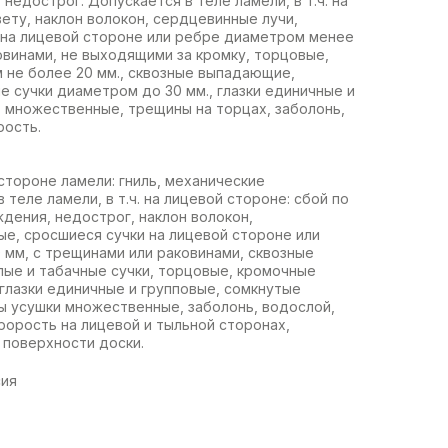
недострог. Допускается в теле ламели, в т.ч. на
вету, наклон волокон, сердцевинные лучи,
 на лицевой стороне или ребре диаметром менее
овинами, не выходящими за кромку, торцовые,
 не более 20 мм., сквозные выпадающие,
е сучки диаметром до 30 мм., глазки единичные и
 множественные, трещины на торцах, заболонь,
рость.
стороне ламели: гниль, механические
теле ламели, в т.ч. на лицевой стороне: сбой по
дения, недострог, наклон волокон,
е, сросшиеся сучки на лицевой стороне или
 мм, с трещинами или раковинами, сквозные
лые и табачные сучки, торцовые, кромочные
 глазки единичные и групповые, сомкнутые
ы усушки множественные, заболонь, водослой,
рорость на лицевой и тыльной сторонах,
 поверхности доски.
сия