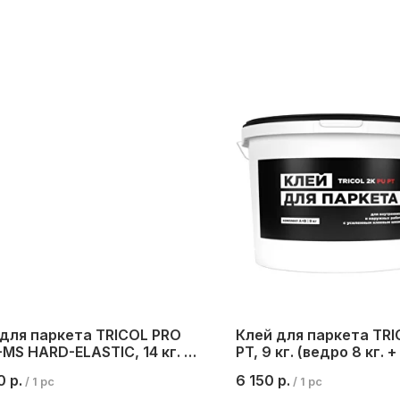
 для паркета TRICOL PRO
Клей для паркета TRI
-MS HARD-ELASTIC, 14 кг. (2
PT, 9 кг. (ведро 8 кг. 
а в ведре)
кг.)
0
р.
6 150
р.
/
1 pc
/
1 pc