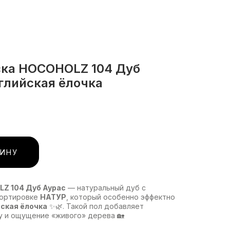
ка HOCOHOLZ 104 Дуб
нглийская ёлочка
ЗИНУ
Z 104 Дуб Аурас
— натуральный дуб с
сортировке
НАТУР
, который особенно эффектно
ская ёлочка
✨🌿. Такой пол добавляет
у и ощущение «живого» дерева 🏡