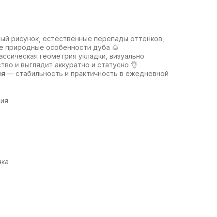
ый рисунок, естественные перепады оттенков,
е природные особенности дуба 🌰
ассическая геометрия укладки, визуально
тво и выглядит аккуратно и статусно 👌
ия
— стабильность и практичность в ежедневной
сия
чка