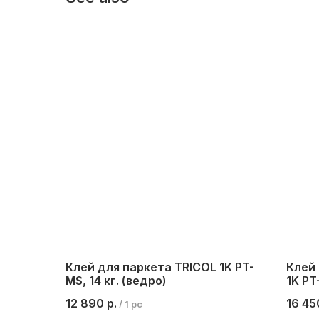
Клей для паркета TRICOL 1K PT-
Клей
MS, 14 кг. (ведро)
1K PT
пакет
12 890
р.
16 45
/
1 pc