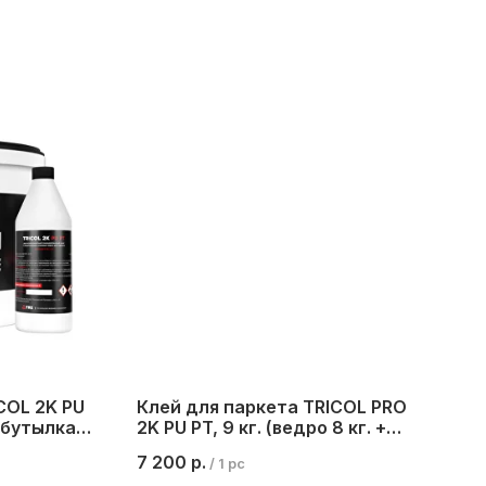
COL 2K PU
Клей для паркета TRICOL PRO
+ бутылка 1
2K PU PT, 9 кг. (ведро 8 кг. +
бутылка 1 кг.)
7 200
р.
/
1 pc