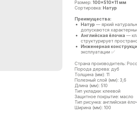
Размер:
100×510×11 мм
Сортировка:
Натур
Преимущества:
Натур
— яркий натуральн
допускаются характерны
Английская ёлочка
— кл
структурирует пространс
Инженерная конструкц
эксплуатации ✅
Страна производитель: Рос
Порода дерева: дуб
Толщина (мм): 11
Полезный слой (мм): 3,6
Длина (мм): 510
Тип укладки: клеевой
Защитное покрытие: масло
Тип рисунка: английская ёло
Ширина (мм): 100