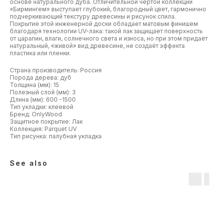
основе натурального дуба. Отличительной чертой коллекции
«Бирмингем» выступает глубокий, благородный цвет, гармонично
подчеркивающий текстуру древесины и рисунок спила.
Покрытие этой инженерной доски обладает матовым финишем
благодаря технологии UV-лака: такой лак защищает поверхность
от царапин, влаги, солнечного света и износа, но при этом придаёт
натуральный, «живой» вид древесине, не создаёт эффекта
пластика или пленки.
Страна производитель: Россия
Порода дерева: дуб
Толщина (мм): 15
Полезный слой (мм): 3
Длина (мм): 600 -1500
Тип укладки: клеевой
Бренд: OnlyWood
Защитное покрытие: Лак
Коллекция: Parquet UV
Тип рисунка: палубная укладка
See also