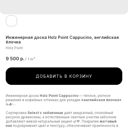
Инженерная доска Holz Point Cappucino, английская
ёлочка
Holz Point
9 500
р.
/
1 m²
ДОБАВИТЬ В КОРЗИНУ
Инженерная доска
Holz Point Cappucino
— тёплое, уютное
решение в кофейных оттенках для укладки
«английская ёлочка»
☕🪵✨.
Сортировка
Select с заболонью
даёт аккуратный, спокойный
рисунок древесины, а естественные светлые участки заболони
добавляют живой натуральный акцент 🌿🤎. Покрытие
матовый
лак
подчёркивает цвет и текстуру, обеспечивает практичность в