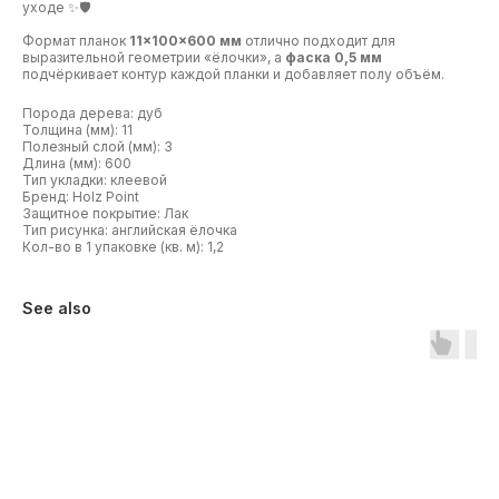
уходе ✨🛡️
Формат планок
11×100×600 мм
отлично подходит для
выразительной геометрии «ёлочки», а
фаска 0,5 мм
подчёркивает контур каждой планки и добавляет полу объём.
Порода дерева: дуб
Толщина (мм): 11
Полезный слой (мм): 3
Длина (мм): 600
Тип укладки: клеевой
Бренд: Holz Point
Защитное покрытие: Лак
Тип рисунка: английская ёлочка
Кол-во в 1 упаковке (кв. м): 1,2
See also