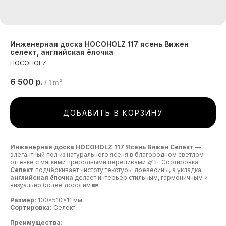
Инженерная доска HOCOHOLZ 117 ясень Вижен
селект, английская ёлочка
HOCOHOLZ
6 500
р.
/
1 m²
ДОБАВИТЬ В КОРЗИНУ
Инженерная доска HOCOHOLZ 117 Ясень Вижен Селект
—
элегантный пол из натурального ясеня в благородном светлом
оттенке с мягкими природными переливами 🌿✨. Сортировка
Селект
подчёркивает чистоту текстуры древесины, а укладка
английская ёлочка
делает интерьер стильным, гармоничным и
визуально более дорогим 🏡
Размер:
100×510×11 мм
Сортировка:
Селект
Преимущества: