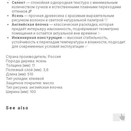
Селект
— спокойная однородная текстура с минимальным
количеством сучков и естественными плавными переходами
оттенков 🌾
Ясень
— прочная древесина с красивым выразительным
рисунком волокон и светлой натуральной палитрой 🤍
Английская ёлочка
— классическая раскладка, которая
придаёт интерьеру изысканность, подчёркивает геометрию
помещения и остаётся актуальной вне времени ✨
Инженерная конструкция
— высокая стабильность,
устойчивость к перепадам температуры и влажности, подходит
для современных условий эксплуатации ✅
Страна производитель: Россия
Порода дерева: ясень
Толщина (мм): 11
Полезный слой (мм): 3,6
Длина (мм): 510
Тип укладки: клеевой
Защитное покрытие: масло
Тип рисунка: английская ёлочка
Ширина (мм): 100
See also