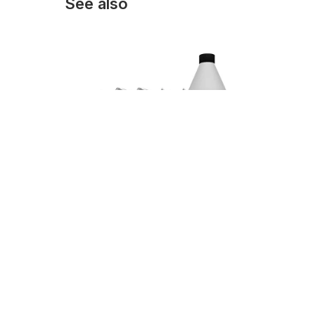
See also
Клей для паркета TRICOL 2K PU
Клей 
PT, 9 кг. (3 пакета в ведре +
PT, 9
бутылка 1 кг.)
кг.)
6 850
р.
6 150
/
1 pc