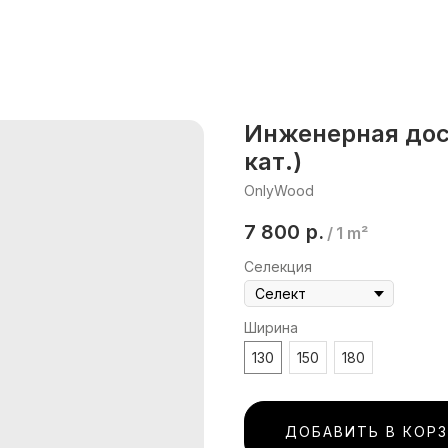
Инженерная доск
кат.)
OnlyWood
7 800
р.
/
1 m²
Селекция
Ширина
130
150
180
ДОБАВИТЬ В КОР