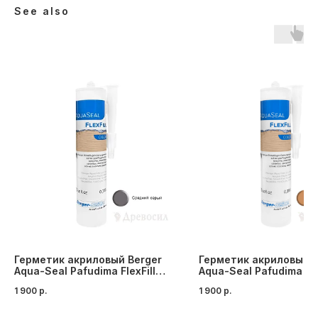
See also
Герметик акриловый Berger
Герметик акриловый B
Aqua-Seal Pafudima FlexFill
Aqua-Seal Pafudima Fle
Color №14 (средний-серый)
Color №3 (дуб, светлы
1 900
р.
1 900
р.
каштан)